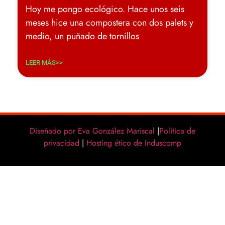
Hoy me pongo ecológico. Hace unos seis
meses hice una compostera con dos palets y
medio, un puñado de tornillos
LEER MÁS>>
Diseñado por Eva González Mariscal
|
Política de
privacidad
|
Hosting ético de Induscomp