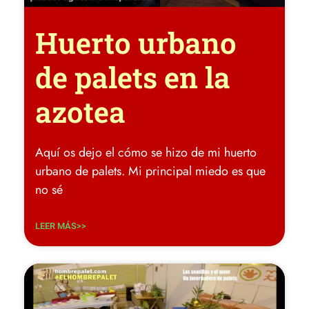
Huerto urbano
de palets en la
azotea
Aquí os dejo el cómo se hizo de mi huerto
urbano de palets. Mi principal miedo es que
no sé
LEER MÁS>>