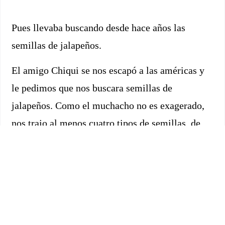
Pues llevaba buscando desde hace años las
semillas de jalapeños.
El amigo Chiqui se nos escapó a las américas y
le pedimos que nos buscara semillas de
jalapeños. Como el muchacho no es exagerado,
nos trajo al menos cuatro tipos de semillas, de
pimiento habanero, serrano, poblano, cayena, yo
qué sé. Pero el jalapeño no.
Yo es que tenía una compañera mexicana en el
trabajo a la que le presenté los nachos con queso
del Merchan’s de Sevilla. Todo un clásico. Pero