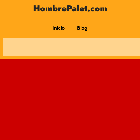
HombrePalet.com
Inicio
Blog