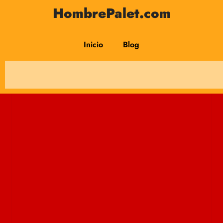
HombrePalet.com
Inicio
Blog