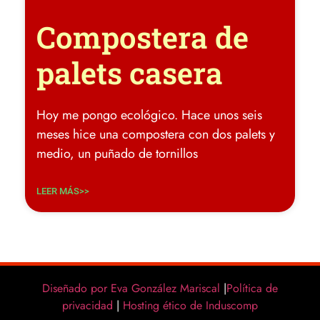
Compostera de
palets casera
Hoy me pongo ecológico. Hace unos seis
meses hice una compostera con dos palets y
medio, un puñado de tornillos
LEER MÁS>>
Diseñado por Eva González Mariscal
|
Política de
privacidad
|
Hosting ético de Induscomp