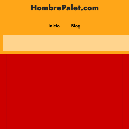
HombrePalet.com
Inicio
Blog