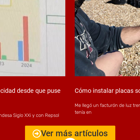
icidad desde que puse
Cómo instalar placas s
Me llegó un facturón de luz tre
tenía en
ndesa Siglo XXi y con Repsol
Ver más artículos