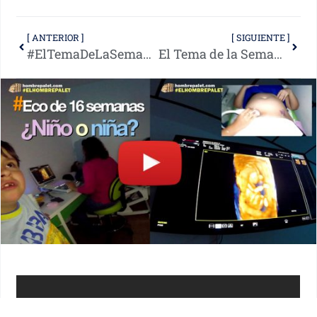
[ ANTERIOR ]
[ SIGUIENTE ]
#ElTemaDeLaSemana – El peor momento del día
El Tema de la Semana #3: Figuras inspiradoras en tu vida – La mujer