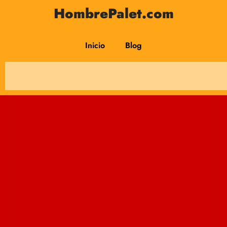
HombrePalet.com
Inicio
Blog