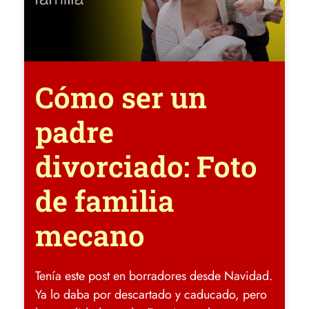
Cómo ser un
padre
divorciado: Foto
de familia
mecano
Tenía este post en borradores desde Navidad.
Ya lo daba por descartado y caducado, pero