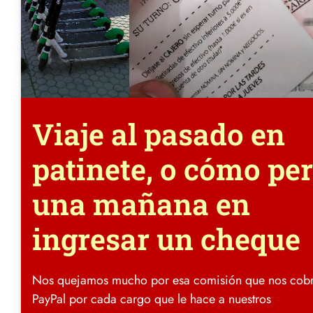
Viaje al pasado en
patinete, o cómo pe
una mañana en
ingresar un cheque
Nos quejamos mucho por esa comisión que nos cobr
PayPal por cada cargo que le hace a nuestros