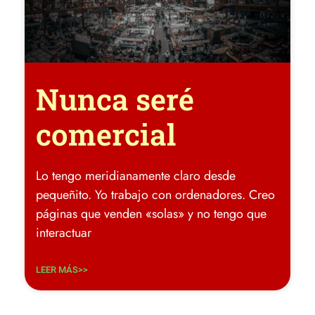
Nunca seré
comercial
Lo tengo meridianamente claro desde
pequeñito. Yo trabajo con ordenadores. Creo
páginas que venden «solas» y no tengo que
interactuar
LEER MÁS>>