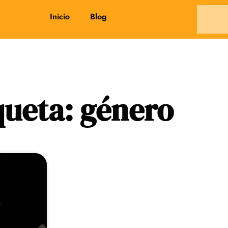
Inicio
Blog
queta: género