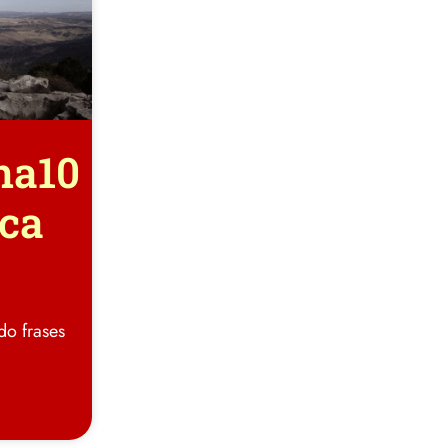
na10
nca
do frases