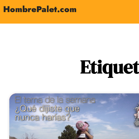
HombrePalet.com
Etiquet