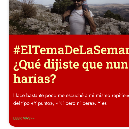
#ElTemaDeLaSema
¿Qué dijiste que nu
harías?
Hace bastante poco me escuché a mi mismo repitien
del tipo «Y punto», «Ni pero ni pera». Y es
LEER MÁS>>