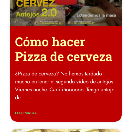
Cómo hacer
Pizza de cerveza
¿Pizza de cerveza? No hemos tardado
mucho en tener el segundo vídeo de antojos.
Viernes noche. Cariiiiñoooooo. Tengo antojo
de
LEER MÁS>>